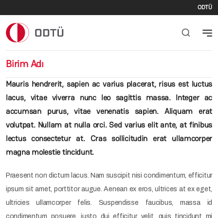
İki
Ana içeriğe atla
ODTÜ
Birim Adı
Mauris hendrerit, sapien ac varius placerat, risus est luctus
lacus, vitae viverra nunc leo sagittis massa. Integer ac
accumsan purus, vitae venenatis sapien. Aliquam erat
volutpat. Nullam at nulla orci. Sed varius elit ante, at finibus
lectus consectetur at. Cras sollicitudin erat ullamcorper
magna molestie tincidunt.
Praesent non dictum lacus. Nam suscipit nisi condimentum, efficitur
ipsum sit amet, porttitor augue. Aenean ex eros, ultrices at ex eget,
ultricies ullamcorper felis. Suspendisse faucibus, massa id
condimentum posuere, justo dui efficitur velit, quis tincidunt mi