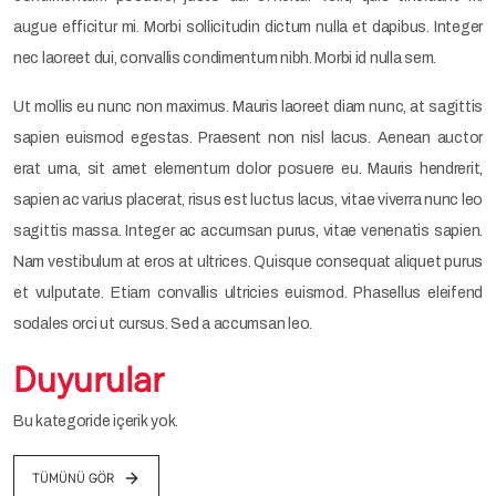
augue efficitur mi. Morbi sollicitudin dictum nulla et dapibus. Integer
nec laoreet dui, convallis condimentum nibh. Morbi id nulla sem.
Ut mollis eu nunc non maximus. Mauris laoreet diam nunc, at sagittis
sapien euismod egestas. Praesent non nisl lacus. Aenean auctor
erat urna, sit amet elementum dolor posuere eu. Mauris hendrerit,
sapien ac varius placerat, risus est luctus lacus, vitae viverra nunc leo
sagittis massa. Integer ac accumsan purus, vitae venenatis sapien.
Nam vestibulum at eros at ultrices. Quisque consequat aliquet purus
et vulputate. Etiam convallis ultricies euismod. Phasellus eleifend
sodales orci ut cursus. Sed a accumsan leo.
Duyurular
Bu kategoride içerik yok.
TÜMÜNÜ GÖR