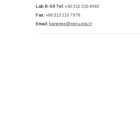
Lab B-59 Tel:
+90 312 210 6482
Fax:
+90 312 210 7976
Email:
banerjee@metu.edu.tr