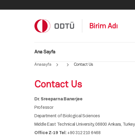
Ana içeriğe atla
Birim Adı
Ana gezinti menüsü
Ana Sayfa
Anasayfa
Contact Us
Contact Us
Dr. Sreeparna Banerjee
Professor
Department of Biological Sciences
Middle East Technical University, 06800 Ankara, Turkey
Office Z-19 Tel:
+90 312 210 6468